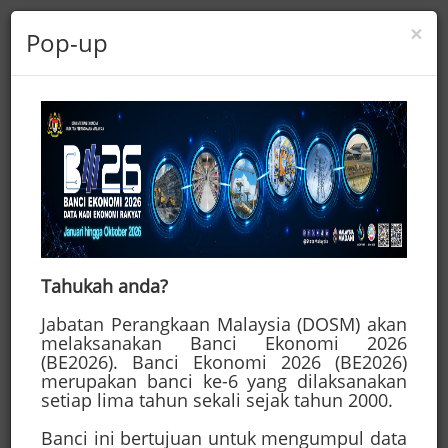
×
Pop-up
Sarawak
Pass
Login
Register
☰
Tahukah anda?
Jabatan Perangkaan Malaysia (DOSM) akan
Portal Rasmi Pejabat Residen
melaksanakan Banci Ekonomi 2026
(BE2026). Banci Ekonomi 2026 (BE2026)
dan Daerah, Bahagian Miri
merupakan banci ke-6 yang dilaksanakan
merupakan laman informasi
setiap lima tahun sekali sejak tahun 2000.
dan perkhidmatan yang
Banci ini bertujuan untuk mengumpul data
disediakan oleh Pejabat