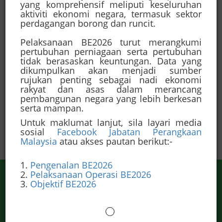
yang komprehensif meliputi keseluruhan
Residen dan Daerah, Miri
aktiviti ekonomi negara, termasuk sektor
secara atas talian.
perdagangan borong dan runcit.
Pelaksanaan BE2026 turut merangkumi
SELAMAT DATANG KE
pertubuhan perniagaan serta pertubuhan
MIRI
tidak berasaskan keuntungan. Data yang
Tentang
dikumpulkan akan menjadi sumber
rujukan penting sebagai nadi ekonomi
rakyat dan asas dalam merancang
Miri
pembangunan negara yang lebih berkesan
serta mampan.
Untuk maklumat lanjut, sila layari media
sosial
Facebook Jabatan Perangkaan
Malaysia
atau akses pautan berikut:-
1.
Pengenalan BE2026
2.
Pelaksanaan Operasi BE2026
3.
Objektif BE2026